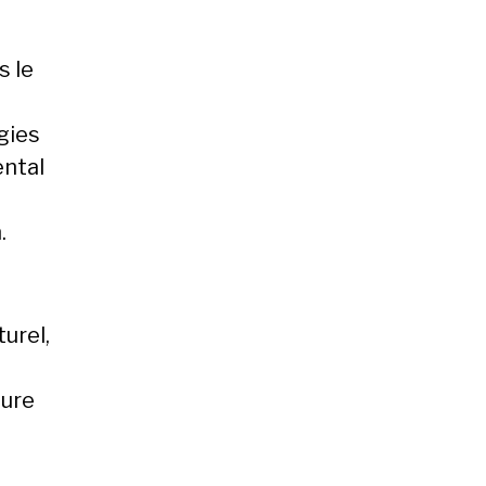
s le
gies
ental
.
urel,
ture