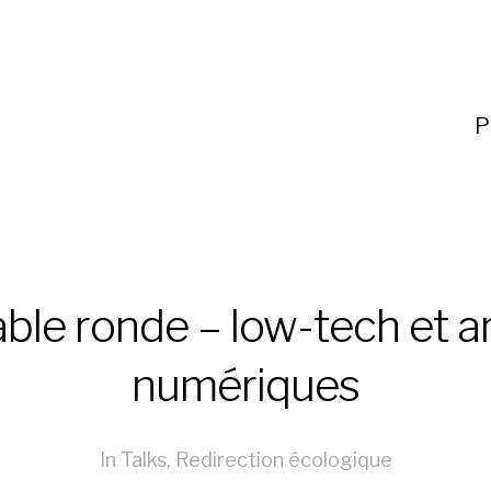
P
ble ronde – low-tech et a
numériques
In
Talks
,
Redirection écologique