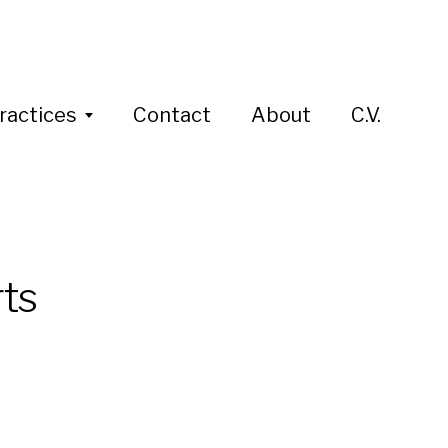
ractices
Contact
About
C.V.
rts