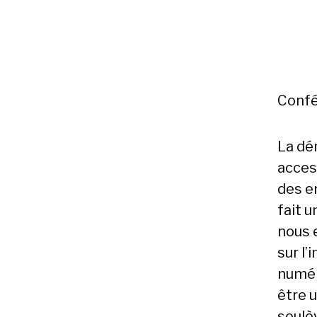
Confé
La dé
acces
des e
fait u
nous 
sur l
numér
être 
soulè