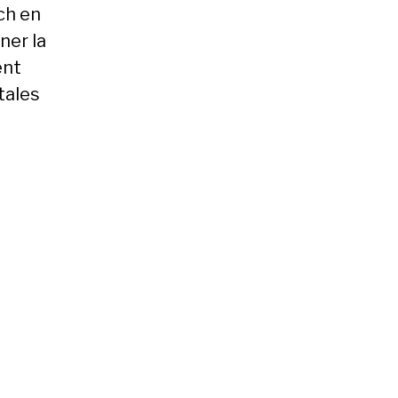
ch en
ner la
ent
tales