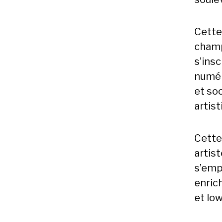
Cette
champ
s’ins
numér
et soc
artis
Cette
artist
s’emp
enric
et lo