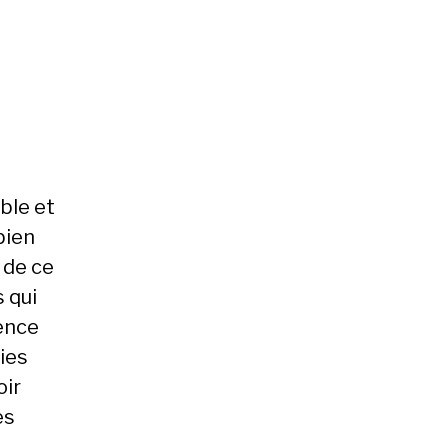
ble et
bien
 de ce
 qui
ence
ies
oir
es