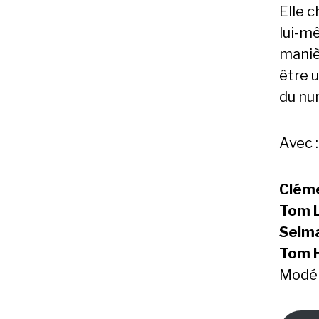
Elle 
lui-mê
maniè
être 
du nu
Avec :
Clém
Tom L
Selma
Tom 
Modér